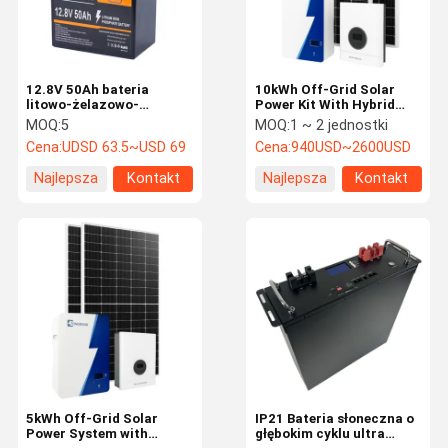
12.8V 50Ah bateria
10kWh Off-Grid Solar
litowo-żelazowo-
Power Kit With Hybrid
fosforanowa dla
Inverter And Lithium
MOQ:
5
MOQ:
1 ~ 2 jednostki
domowego
Battery Storage
Cena:
UDSD 63.5~USD 69
Cena:
940USD~2600USD
magazynowania energii
Najlepsza
Kontakt
Najlepsza
Kontakt
cena
cena
Do Domu
Produkty
O Nas
Wycieczka
Po Fabryce
5kWh Off-Grid Solar
IP21 Bateria słoneczna o
Power System with
głębokim cyklu ultra