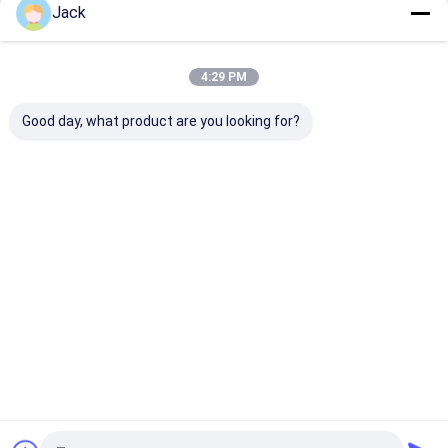
Jack
Kontyntynuj
Przenośna elektrownia
Zasilanie baterią litową
4:29 PM
Nasze Kategorie
Good day, what product are you looking for?
Bateria litowa
System
Bateria do
Akumulato
LifePO4
magazynowa
montażu na
na półce
nia energii
ścianie
słonecznej
Dom
O nas
Skontaktuj się z nami
Sitemap
Polityka prywatności
Jakość
Bateria litowa LifePO4
Fabryka w Chinach.Copyright © 2026