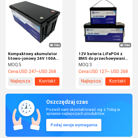
Kompaktowy akumulator
12V bateria LiFePO4 z
litowo-jonowy 24V 100Ah
BMS do przechowywania
Duża pojemność
energii w domu
MOQ:
5
MOQ:
3
magazynowanie energii
Cena:
USD 247~USD 268
Cena:
USD 127~ USD 268
Najlepsza
Kontakt
Najlepsza
Kontakt
cena
cena
Oszczędzaj czas
Pozwól nam skontaktować się z Tobą w
sprawie najlepszych produktów.
Podaj swoje wymagania