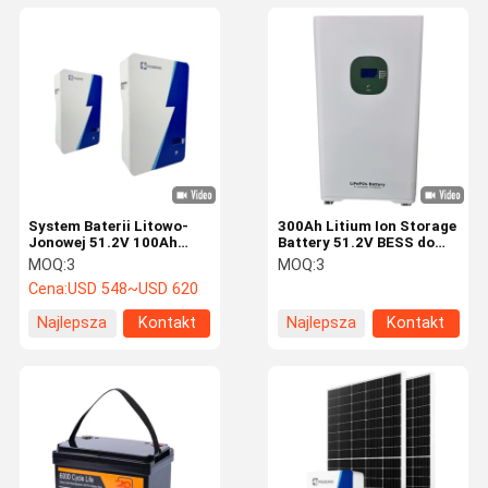
System Baterii Litowo-
300Ah Litium Ion Storage
Jonowej 51.2V 100Ah
Battery 51.2V BESS do
Konstrukcja Modułowa do
domowego i
MOQ:
3
MOQ:
3
Zasilania Solarnego i
komercyjnego backupu
Cena:
USD 548~USD 620
Awaryjnego
Najlepsza
Kontakt
Najlepsza
Kontakt
cena
cena