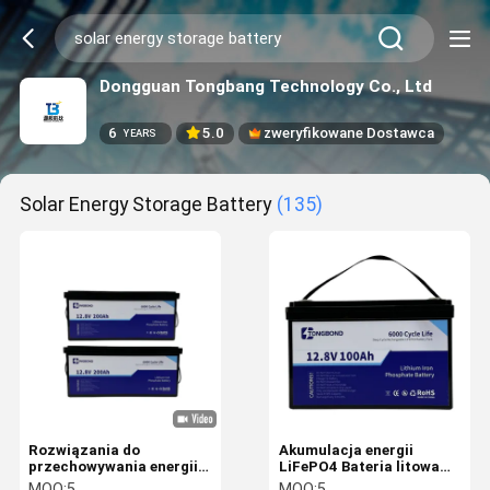
Dongguan Tongbang Technology Co., Ltd
6
5.0
zweryfikowane Dostawca
YEARS
Solar Energy Storage Battery
(135)
Rozwiązania do
Akumulacja energii
przechowywania energii z
LiFePO4 Bateria litowa
akumulatorów 12,8V
12,8V 100Ah LiFePo4
MOQ:
5
MOQ:
5