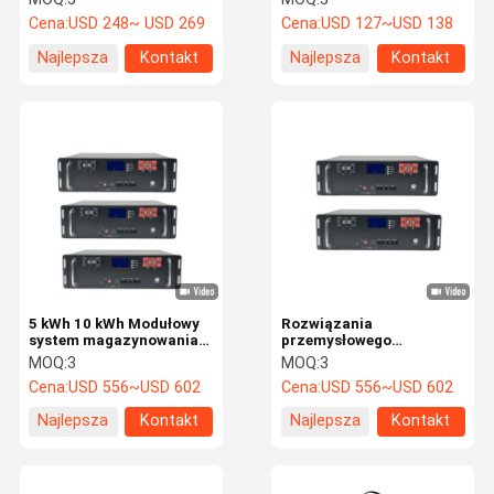
200Ah skalowalne dla
Bateria komórkowa
Cena:
USD 248~ USD 269
Cena:
USD 127~USD 138
urządzeń użyteczności
publicznej i mikrogridów
Najlepsza
Kontakt
Najlepsza
Kontakt
cena
cena
5 kWh 10 kWh Modułowy
Rozwiązania
system magazynowania
przemysłowego
energii Skalowalne
magazynowania energii
MOQ:
3
MOQ:
3
pakiety baterii LiFePO4
51.2V 200Ah 100Ah
Cena:
USD 556~USD 602
Cena:
USD 556~USD 602
System modułowy do
użytku sieciowego i
Najlepsza
Kontakt
Najlepsza
Kontakt
komercyjnego
cena
cena