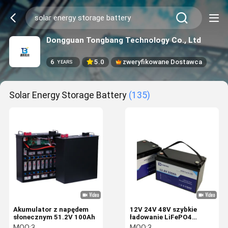
Dongguan Tongbang Technology Co., Ltd
6
5.0
zweryfikowane Dostawca
YEARS
Solar Energy Storage Battery
(135)
Akumulator z napędem
12V 24V 48V szybkie
słonecznym 51.2V 100Ah
ładowanie LiFePO4
bateria litowa z
MOQ:
3
MOQ:
3