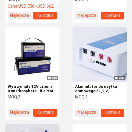
wbudowanym w BMS
Cena:
USD 556~USD 602
Najlepsza
Kontakt
Najlepsza
Kontakt
cena
cena
Wytrzymały 12V Litium
Akumulator do użytku
Iron Phosphate LiFePO4
domowego 51,2 V,
Bateria 100Ah 200Ah Do
akumulator o dużej
MOQ:
3
MOQ:
1
ładowarek słonecznych
pojemności 5,12 kWh
Najlepsza
Kontakt
Najlepsza
Kontakt
cena
cena