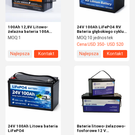
100Ah 12,8V Litowo-
24V 100Ah LiFePO4 RV
żelazna bateria 100A
Bateria głębokiego cyklu
Rozładowanie impulsowe
Litium Iron Phosphate
MOQ:
1
MOQ:
10 jednostek
50A Maksymalne
Bateria z wbudowanym
Cena:
USD 350- USD 520
ładowanie z obudową ABS
100A BMS
Najlepsza
Kontakt
Najlepsza
Kontakt
cena
cena
Do Domu
Produkty
O Nas
Wycieczka
Po Fabryce
24V 100Ah Litowa bateria
Baterie litowo-żelazowo-
LiFePO4
fosforowe 12 V