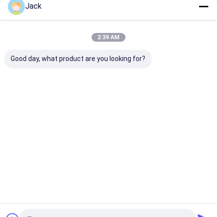
Jack
Kontyntynuj
Przenośna elektrownia
Zasilanie baterią litową
2:39 AM
Nasze Kategorie
Good day, what product are you looking for?
Bateria litowa
System
Bateria do
Akumulato
LifePO4
magazynowa
montażu na
na półce
nia energii
ścianie
słonecznej
Dom
O nas
Skontaktuj się z nami
Sitemap
Polityka prywatności
Jakość
Bateria litowa LifePO4
Fabryka w Chinach.Copyright © 2026