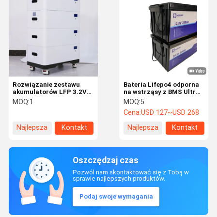
Rozwiązanie zestawu
Bateria Lifepo4 odporna
akumulatorów LFP 3.2V
na wstrząsy z BMS Ultra
200Ah z serią 16S1P i
Low Self Discharge Rate
MOQ:
1
MOQ:
5
trybem równoległym
Cena:
USD 127~USD 268
Najlepsza
Kontakt
Najlepsza
Kontakt
cena
cena
Oszczędzaj czas
Pozwól nam skontaktować się z Tobą w
sprawie najlepszych produktów.
Podaj swoje wymagania