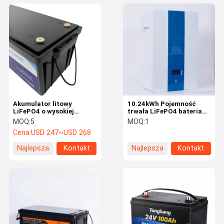
Akumulator litowy
10.24kWh Pojemność
LiFePO4 o wysokiej
trwała LiFePO4 bateria
gęstości 25,6V 100Ah
litowa do użytku
MOQ:
5
MOQ:
1
94% Wydajność UN38.3
domowego
Cena:
USD 247~USD 268
Certyfikowany
przemysłowego i
handlowego
Najlepsza
Kontakt
Najlepsza
Kontakt
cena
cena