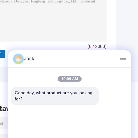
(
0
/ 3000)
Jack
10:09 AM
Good day, what product are you looking 
for?
taw wiadomość