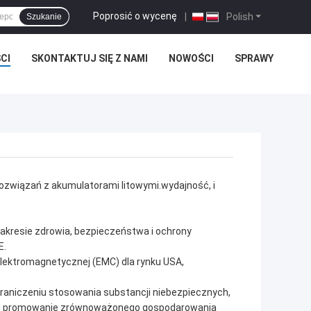
Poprosić o wycenę
|
Polish
Szukanie
CI
SKONTAKTUJ SIĘ Z NAMI
NOWOŚCI
SPRAWY
ozwiązań z akumulatorami litowymi.wydajność, i
zakresie zdrowia, bezpieczeństwa i ochrony
E.
lektromagnetycznej (EMC) dla rynku USA,
.
graniczeniu stosowania substancji niebezpiecznych,
ów i promowanie zrównoważonego gospodarowania