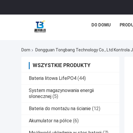
DO DOMU
PROD
Dom
Dongguan Tongbang Technology Co., Ltd Kontrola 
WSZYSTKIE PRODUKTY
Bateria litowa LifePO4
(44)
System magazynowania energii
słonecznej
(5)
Bateria do montażu na ścianie
(12)
Akumulator na półce
(6)
Możliwość układania w stos baterii
(7)