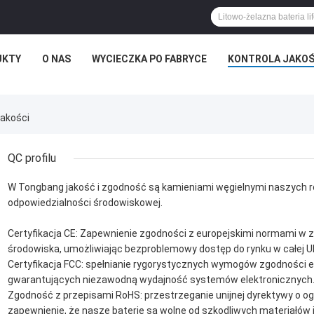
UKTY
O NAS
WYCIECZKA PO FABRYCE
KONTROLA JAKOŚ
Jakości
QC profilu
W Tongbang jakość i zgodność są kamieniami węgielnymi naszych r
odpowiedzialności środowiskowej.
Certyfikacja CE: Zapewnienie zgodności z europejskimi normami w 
środowiska, umożliwiając bezproblemowy dostęp do rynku w całej U
Certyfikacja FCC: spełnianie rygorystycznych wymogów zgodności e
gwarantujących niezawodną wydajność systemów elektronicznych
Zgodność z przepisami RoHS: przestrzeganie unijnej dyrektywy o o
zapewnienie, że nasze baterie są wolne od szkodliwych materiał