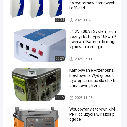
do systemów domowych
i off-grid
Bateria do montażu na ściani
00:34
2025-11-25
e
51.2V 200Ah System słon
eczny i bateryjny 10kwh P
owerwall Bateria do maga
zynowania energii
Bateria do montażu na ściani
00:23
2026-06-11
e
Kampowanie Przenośna
Elektrownia Wydajność c
zystej fali sinus dla elektr
oniki zewnętrznej
Przenośna elektrownia
00:15
2025-11-25
Wbudowany sterownik M
PPT do użycia w każdą p
ogodę