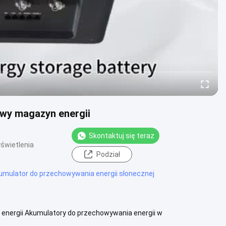
wy magazyn energii
Skontaktuj się teraz
świetlenia
Podział
umulator do przechowywania energii słonecznej
nergii Akumulatory do przechowywania energii w
terfejs wyjściowy, zaprojektowa...
Zobacz więcej