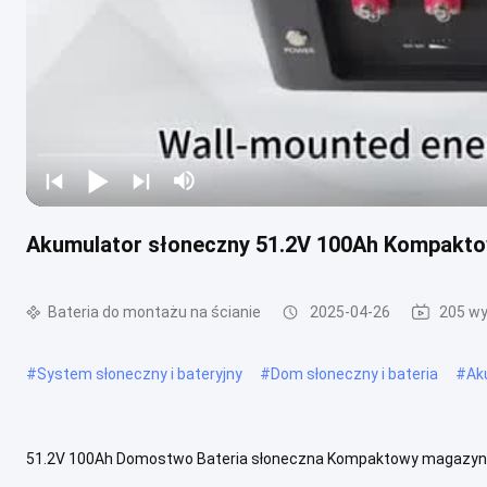
Akumulator słoneczny 51.2V 100Ah Kompakto
Bateria do montażu na ścianie
2025-04-26
205 wy
#
System słoneczny i bateryjny
#
Dom słoneczny i bateria
#
Ak
51.2V 100Ah Domostwo Bateria słoneczna Kompaktowy magazyn e
gospodarstwach domowych zawierają moduł baterii, moduł BMS i in