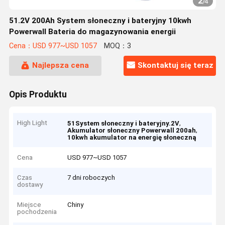
2
/
4
51.2V 200Ah System słoneczny i bateryjny 10kwh
Powerwall Bateria do magazynowania energii
Cena：USD 977~USD 1057
MOQ：3
Najlepsza cena
Skontaktuj się teraz
Opis Produktu
High Light
,
51System słoneczny i bateryjny.2V
,
Akumulator słoneczny Powerwall 200ah
10kwh akumulator na energię słoneczną
Cena
USD 977~USD 1057
Czas
7 dni roboczych
dostawy
Miejsce
Chiny
pochodzenia