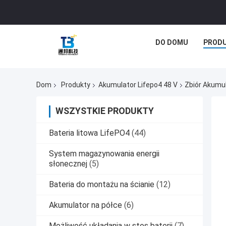
DO DOMU
PROD
Dom
Produkty
Akumulator Lifepo4 48 V
Zbiór Akumu
WSZYSTKIE PRODUKTY
Bateria litowa LifePO4
(44)
System magazynowania energii
słonecznej
(5)
Bateria do montażu na ścianie
(12)
Akumulator na półce
(6)
Możliwość układania w stos baterii
(7)