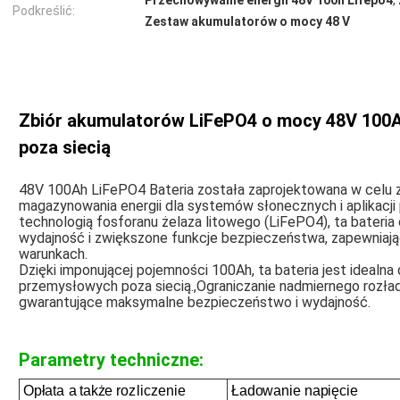
Przechowywanie energii 48V 100h Lifepo4
,
Podkreślić:
Zestaw akumulatorów o mocy 48 V
Zbiór akumulatorów LiFePO4 o mocy 48V 100A
poza siecią
48V 100Ah LiFePO4 Bateria została zaprojektowana w celu 
magazynowania energii dla systemów słonecznych i aplikacj
technologią fosforanu żelaza litowego (LiFePO4), ta bateria
wydajność i zwiększone funkcje bezpieczeństwa, zapewniają
warunkach.
Dzięki imponującej pojemności 100Ah, ta bateria jest idealna
przemysłowych poza siecią.,Ograniczanie nadmiernego rozła
gwarantujące maksymalne bezpieczeństwo i wydajność.
Parametry techniczne:
Opłata
a także
rozliczenie
Ładowanie
napięcie