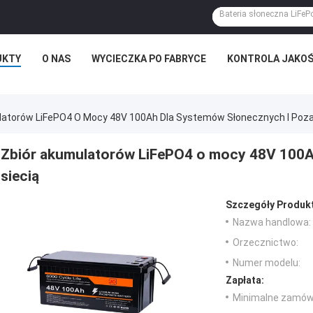
UKTY
O NAS
WYCIECZKA PO FABRYCE
KONTROLA JAKOŚ
latorów LiFePO4 O Mocy 48V 100Ah Dla Systemów Słonecznych I Poza
Zbiór akumulatorów LiFePO4 o mocy 48V 100A
siecią
Szczegóły Produk
Nazwa handlowa:
Orzecznictwo:
Numer modelu:
Zapłata:
Minimalne zamówi