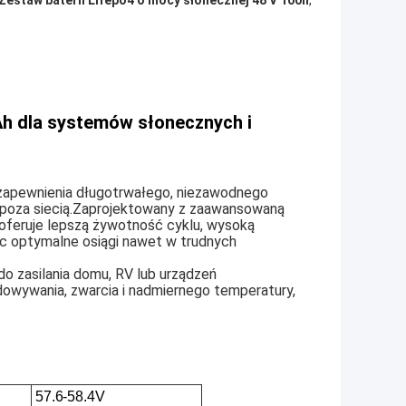
Zestaw baterii Lifepo4 o mocy słonecznej 48 V 100h
,
h dla systemów słonecznych i
zapewnienia długotrwałego, niezawodnego
i poza siecią.Zaprojektowany z zaawansowaną
 oferuje lepszą żywotność cyklu, wysoką
c optymalne osiągi nawet w trudnych
 do zasilania domu, RV lub urządzeń
dowywania, zwarcia i nadmiernego temperatury,
57.6-58.4V