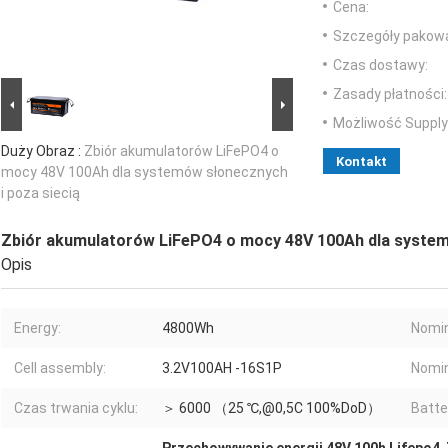
Cena:
Szczegóły pakowa
Czas dostawy:
Zasady płatności:
Możliwość Supply
Duży Obraz :
Zbiór akumulatorów LiFePO4 o
Kontakt
mocy 48V 100Ah dla systemów słonecznych
i poza siecią
Zbiór akumulatorów LiFePO4 o mocy 48V 100Ah dla system
Opis
Energy:
4800Wh
Nomin
Cell assembly:
3.2V100AH -16S1P
Nomin
Czas trwania cyklu:
＞ 6000 （25 ℃,@0,5C 100%DoD）
Batte