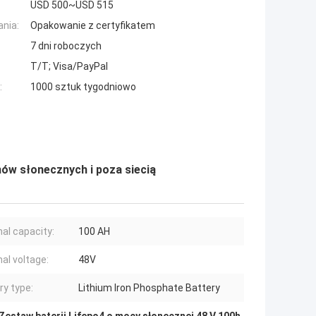
USD 500~USD 515
nia:
Opakowanie z certyfikatem
7 dni roboczych
T/T; Visa/PayPal
:
1000 sztuk tygodniowo
ów słonecznych i poza siecią
al capacity:
100 AH
al voltage:
48V
ry type:
Lithium Iron Phosphate Battery