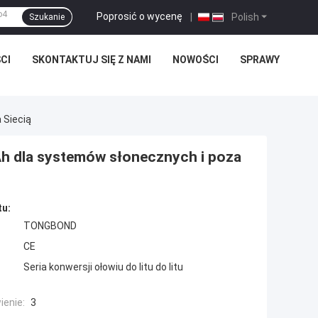
Poprosić o wycenę
|
Polish
Szukanie
CI
SKONTAKTUJ SIĘ Z NAMI
NOWOŚCI
SPRAWY
 Siecią
h dla systemów słonecznych i poza
tu:
TONGBOND
CE
Seria konwersji ołowiu do litu do litu
enie:
3